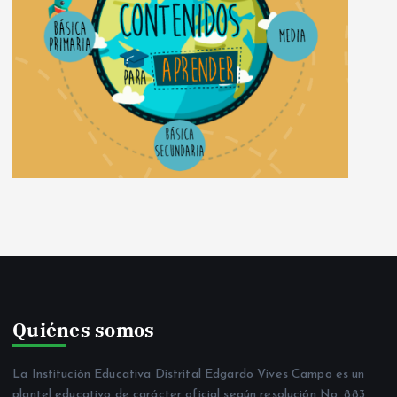
Quiénes somos
La Institución Educativa Distrital Edgardo Vives Campo es un
plantel educativo de carácter oficial según resolución No. 883