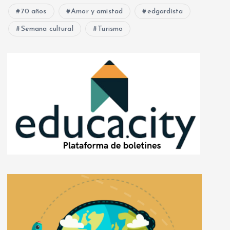
70 años
Amor y amistad
edgardista
Semana cultural
Turismo