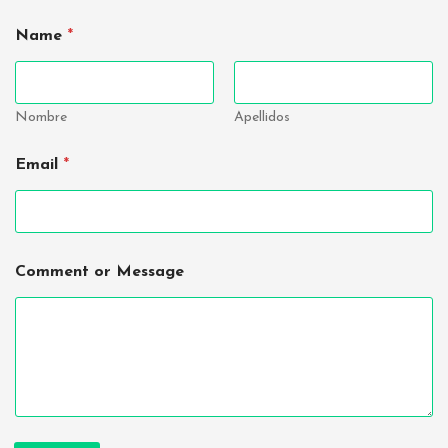
Name
*
Nombre
Apellidos
E
Email
*
m
a
i
l
M
e
Comment or Message
s
s
a
g
e
*