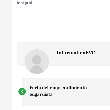
integral.
InformaticaEVC
N
Feria del emprendimiento
a
edgardista