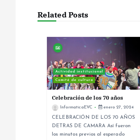
v
Related Posts
e
g
a
c
Actividad institucional
Comité de cultura
i
Celebración de los 70 años
ó
InformaticaEVC
enero 27, 2024
CELEBRACIÓN DE LOS 70 AÑOS
n
DETRAS DE CAMARA Así fueron
los minutos previos al esperado