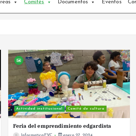
reas
Comités
Documentos
Eventos
Co
Actividad institucional
Comité de cultura
Feria del emprendimiento edgardista
InformaticaEVC
enero 27, 2024