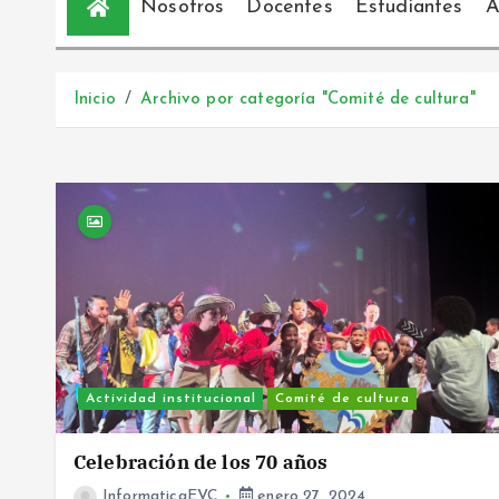
Nosotros
Docentes
Estudiantes
Á
Inicio
Archivo por categoría "Comité de cultura"
Actividad institucional
Comité de cultura
Celebración de los 70 años
InformaticaEVC
enero 27, 2024