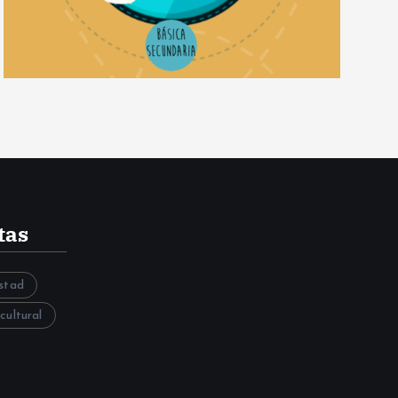
tas
stad
ultural