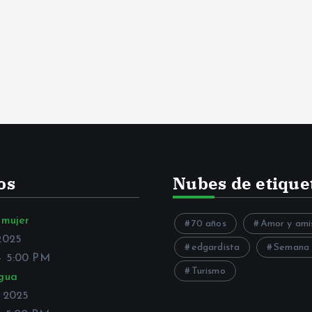
os
Nubes de etique
 mujer
70 años
Amor y ami
2025
edgardista
Semana c
–
5:00 PM
Turismo
gua
 2025