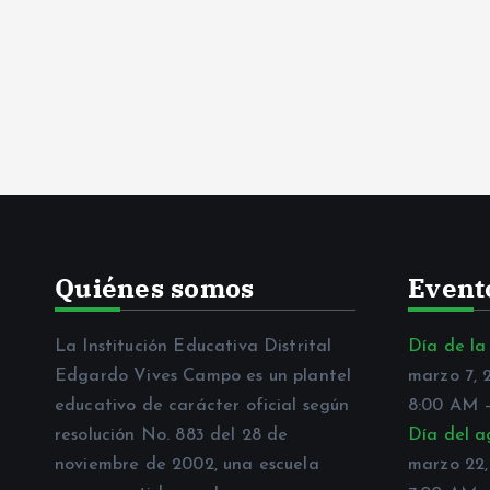
Quiénes somos
Event
La Institución Educativa Distrital
Día de la
Edgardo Vives Campo es un plantel
marzo 7, 
educativo de carácter oficial según
8:00 AM
resolución No. 883 del 28 de
Día del a
noviembre de 2002, una escuela
marzo 22,